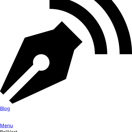
Blog
Menu
BeliVert