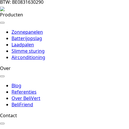
BTW: BE0831630290
Producten
Zonnepanelen
Batterijopslag
Laadpalen
Slimme sturing
Airconditioning
Over
Blog
Referenties
Over BeliVert
BeliFriend
Contact