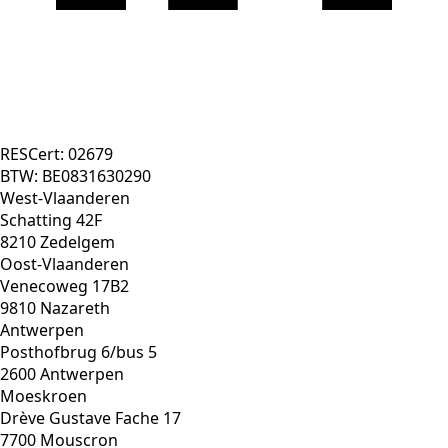
050 250 240
hello@belivert.be
RESCert: 02679
BTW: BE0831630290
West-Vlaanderen
Schatting 42F
8210 Zedelgem
Oost-Vlaanderen
Venecoweg 17B2
9810 Nazareth
Antwerpen
Posthofbrug 6/bus 5
2600 Antwerpen
Moeskroen
Drève Gustave Fache 17
7700 Mouscron