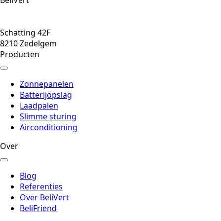
hello@belivert.be
050 250 240
Schatting 42F
8210 Zedelgem
Producten
Zonnepanelen
Batterijopslag
Laadpalen
Slimme sturing
Airconditioning
Over
Blog
Referenties
Over BeliVert
BeliFriend