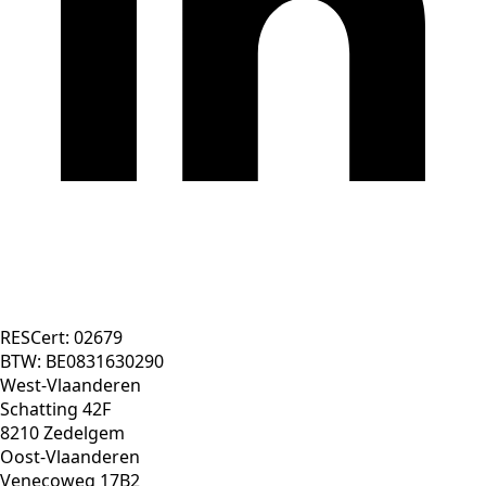
050 250 240
hello@belivert.be
RESCert: 02679
BTW: BE0831630290
West-Vlaanderen
Schatting 42F
8210 Zedelgem
Oost-Vlaanderen
Venecoweg 17B2